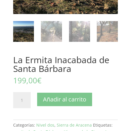
La Ermita Inacabada de
Santa Bárbara
199,00
€
La
Añadir al carrito
Ermita
Inacabada
de
Santa
Categorías:
Nivel dos
,
Sierra de Aracena
Etiquetas:
Bárbara