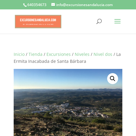
640354673
info@excursionesandalucia.com
Inicio
/
Tienda
/
Excursiones
/
Niveles
/
Nivel dos
/ La
Ermita Inacabada de Santa Bárbara