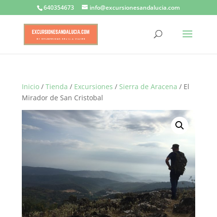
640354673
info@excursionesandalucia.com
Inicio
/
Tienda
/
Excursiones
/
Sierra de Aracena
/ El
Mirador de San Cristobal