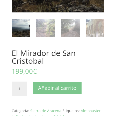
El Mirador de San
Cristobal
199,00
€
El
Añadir al carrito
Mirador
de
San
Cristobal
Categoría:
Sierra de Aracena
Etiquetas:
Almonaster
cantidad