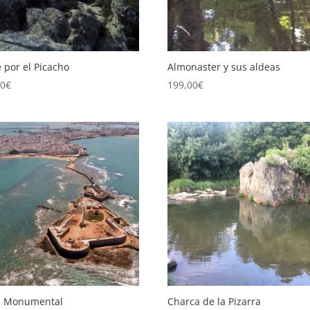
e por el Picacho
Almonaster y sus aldeas
00
€
199,00
€
z Monumental
Charca de la Pizarra