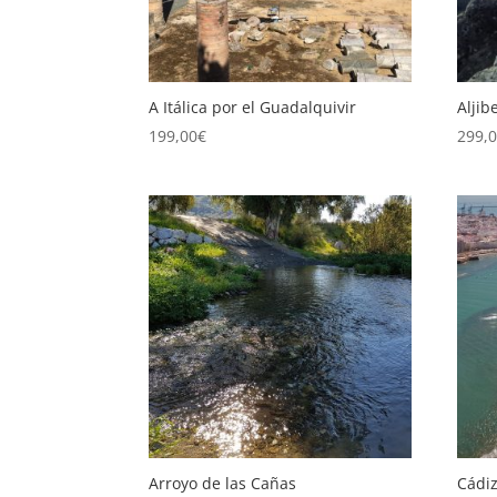
A Itálica por el Guadalquivir
Aljib
199,00
€
299,
Arroyo de las Cañas
Cádi