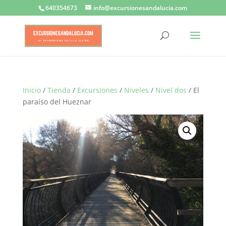
640354673
info@excursionesandalucia.com
Inicio
/
Tienda
/
Excursiones
/
Niveles
/
Nivel dos
/ El
paraíso del Hueznar