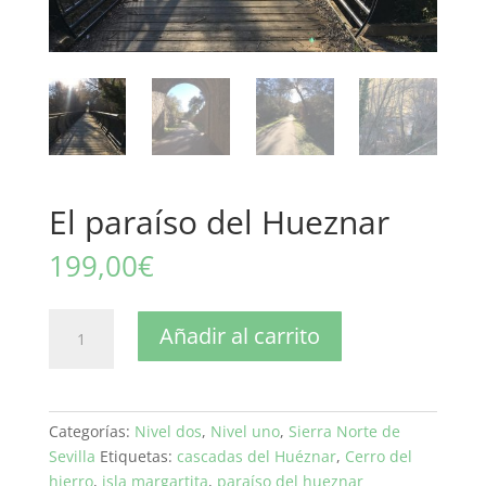
El paraíso del Hueznar
199,00
€
El
Añadir al carrito
paraíso
del
Hueznar
cantidad
Categorías:
Nivel dos
,
Nivel uno
,
Sierra Norte de
Sevilla
Etiquetas:
cascadas del Huéznar
,
Cerro del
hierro
,
isla margartita
,
paraíso del hueznar