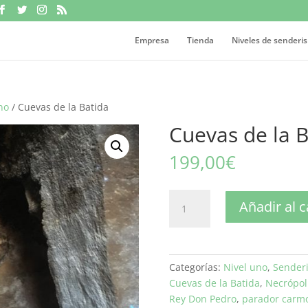
Empresa
Tienda
Niveles de senderi
no
/ Cuevas de la Batida
Cuevas de la B
199,00
€
Cuevas
Añadir al c
de
la
Batida
cantidad
Categorías:
Nivel uno
,
Sender
Cuevas de la Batida
,
Necrópol
Rey Don Pedro
,
parador carm