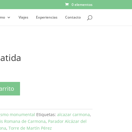
0 elementos
smo
Viajes
Experiencias
Contacto
atida
arrito
ismo monumental
Etiquetas:
alcazar carmona
,
is Romana de Carmona
,
Parador Alcázar del
ona
,
Torre de Martín Pérez