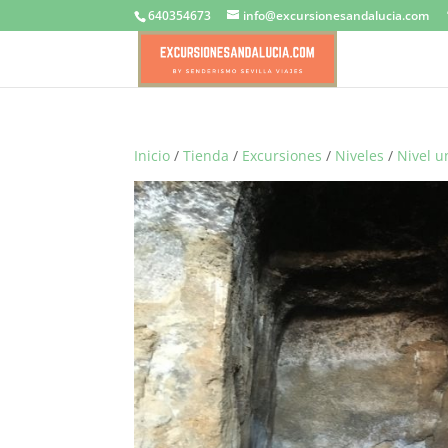
640354673
info@excursionesandalucia.com
Inicio
/
Tienda
/
Excursiones
/
Niveles
/
Nivel u