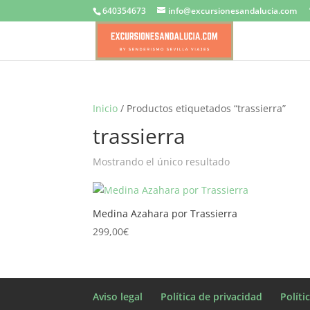
640354673
info@excursionesandalucia.com
Inicio
/ Productos etiquetados “trassierra”
trassierra
Mostrando el único resultado
Medina Azahara por Trassierra
299,00
€
Aviso legal
Política de privacidad
Políti